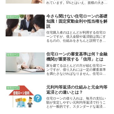
れています。5%とはいえ、規模の大きい
注文住宅では、軽視できない金額です。
諸経費が何に使われ、どんな風に役立て
られるのか？また、どのくらい予算を確
今さら聞けない住宅ローンの基礎
住宅ローン
保しておくべきかをご紹介いたします。
知識！固定変動金利や抵当権を解
説
住宅購入者のほとんどが利用する住宅ロ
ーンですが、借入金額や返済額は気にす
るものの、仕組みをきちんと説明できる
人は少ないです。住宅ローンが多額の借
金である以上、借主として最低限の仕組
みやリスクを認識しておく必要がありま
住宅ローンの審査基準は何？金融
住宅ローン
す。今さら聞けない住宅ローンの基礎知
機関が重要視する「信用」とは
識、固定金利や変動金利、抵当権を丁寧
に解説します。
家を建てるほとんどの方が組む住宅ロー
ンですが、借り入れには一定の審査基準
を満たさなければなりません。住宅ロー
ン審査における３つの主要条件は「年
収」「勤務先」「勤続年数」と言われて
いますが、これらを満たしていても審査
元利均等返済の仕組みと元金均等
住宅ローン
に通らないことがあります。適切な融資
返済との違いとは？
を受けるために金融機関が重要視してい
る「信用」について解説いたします。
住宅ローンの借り入れは、毎月の支払い
額が安定しやすい元利均等返済で行うこ
とが一般的です。スタンダードな返済方
法ですが、住宅ローンを安全に返済して