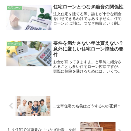
いくためには、詳しい仕組みを理解して
おくことが大切です。元利均等返済のメ
住宅ローンとつなぎ融資の関係性
住宅ローン
リット・デメリット、そして元金均等返
注文住宅を建てる際、誰もが十分な頭金
済との違いについて解説します。
を用意できるわけではありません。住宅
ローンとは別に、つなぎ融資という制度
があり、着工金や中間金に必要な費用
を、前倒しで融資してもらうことができ
ます。非常に心強い制度ではあります
が、金利や工期などいくつか注意点も存
要件を満たさない年は貰えない？
住宅ローン
在します。
意外に厳しい住宅ローン控除の要
件
お金が戻ってきますよ。と単純に紹介さ
れることも多い住宅ローン控除ですが、
実際に控除を受けるためには、いくつか
満たさなければならない要件がありま
す。住宅ローン控除が適用されることを
前提に家を建ててしまう人も多いです
が、中には条件を満たさない世帯もあり
ますので確認しておきましょう。
二世帯住宅の名義はどうするのが正解？
注文住宅では重要な「つなぎ融資」を銀