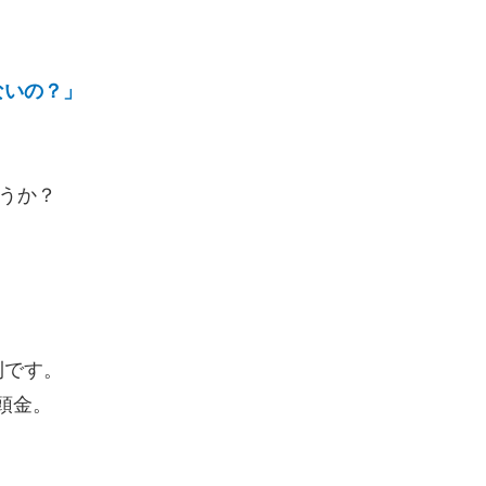
ないの？」
ょうか？
」
則です。
の頭金。