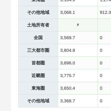
その他地域
3,068.1
912.3
土地所有者
〃
全国
3,569.7
0
三大都市圏
3,804.8
0
首都圏
3,896.0
0
近畿圏
3,775.7
0
東海圏
3,650.4
0
その他地域
3,368.7
0