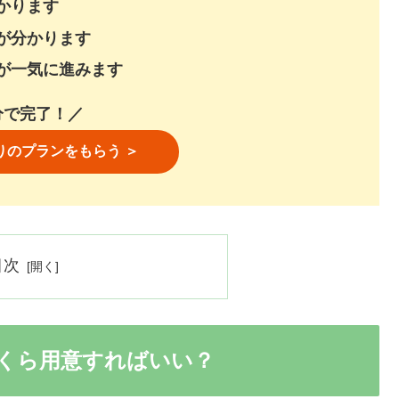
かります
が分かります
が一気に進みます
分で完了！／
りのプランをもらう ＞
目次
くら用意すればいい？