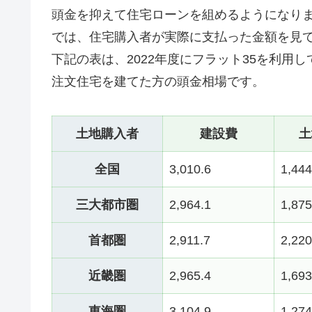
頭金を抑えて住宅ローンを組めるようになり
では、住宅購入者が実際に支払った金額を見
下記の表は、2022年度にフラット35を利用し
注文住宅を建てた方の頭金相場です。
土地購入者
建設費
土
全国
3,010.6
1,444
三大都市圏
2,964.1
1,875
首都圏
2,911.7
2,220
近畿圏
2,965.4
1,693
東海圏
3,104.9
1,274