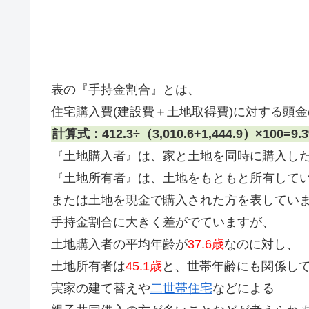
表の『手持金割合』とは、
住宅購入費(建設費＋土地取得費)に対する頭
計算式：412.3÷（3,010.6+1,444.9）×100=9.
『土地購入者』は、家と土地を同時に購入し
『土地所有者』は、土地をもともと所有して
または土地を現金で購入された方を表してい
手持金割合に大きく差がでていますが、
土地購入者の平均年齢が
37.6歳
なのに対し、
土地所有者は
45.1歳
と、世帯年齢にも関係し
実家の建て替えや
二世帯住宅
などによる