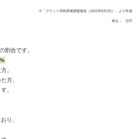
※「フラット35利用者調査報告（2022年8月2日）」より作成
単位： 万円
金の割合です。
3%
た方。
いた方、
ます。
ており、