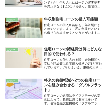
ンですが、借り入れには一定の審査基準
を満たさなければなりません。住宅ロー
ン審査における３つの主要条件は「年
収」「勤務先」「勤続年数」と言われて
いますが、これらを満たしていても審査
年収別住宅ローンの借入可能額
住宅ローン
に通らないことがあります。適切な融資
住宅ローンの借入可能額を、年収別にま
を受けるために金融機関が重要視してい
とめています。よく、私の年収だといく
る「信用」について解説いたします。
ら借りられますか？という方がいます
が、住宅ローンを年収から計算すると、
毎月の支払い額はいくらになるのでしょ
うか？フラット35のローンシュミレータ
ーを利用し、安全な借入額の算出方法を
住宅ローンの諸経費は何にどんな
住宅ローン
検討していきます。
目的で使われる？
住宅ローンを借り入れる際、金融機関へ
支払う諸経費は住宅購入価格の5%と言わ
れています。5%とはいえ、規模の大きい
注文住宅では、軽視できない金額です。
諸経費が何に使われ、どんな風に役立て
られるのか？また、どのくらい予算を確
将来の負担軽減へ2つの住宅ロー
住宅ローン
保しておくべきかをご紹介いたします。
ンを組み合わせる「ダブルフラッ
ト」
住宅ローンの返済はライフステージの変
化によって、負担に感じる方は多いで
す。住宅金融支援機構の「ダブルフラッ
ト」を利用すると、将来の出費がかさむ