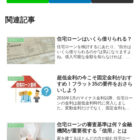
関連記事
住宅ローンはいくら借りられる？
住宅ローン
住宅ローンを検討するにあたり、“自分は
いくら借りられるのか”は気になりますよ
ね。借入可能な金額を知らなければ、家
を建てる予算計画が立てられません。年
収から借入金額を計算する人も多いです
が、住宅ローンを無理せず安全に返済す
るためには、毎月の返済額から逆算する
超低金利の今こそ固定金利がおす
住宅ローン
方法がおすすめです。
すめ！フラット35の要件をおさら
いしよう
2016年1月のマイナス金利以降、住宅ロー
ンの金利は超低金利時代に突入しまし
た。変動金利だけでなく、固定金利も
１％を下回るようになった今、フラット
35が注目を集めています。ここではフラ
ット35の借入要件について、おさらいし
住宅ローンの審査基準は何？金融
住宅ローン
ていきたいと思います。
機関が重要視する「信用」とは
家を建てるほとんどの方が組む住宅ロー