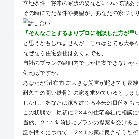
立地条件、将来の家族の姿などについて話あ
その時にでた条件や要望が、あなたの家づく
「そんなことするよりプロに相談した方が早
と思うかもしれませんが、これはとても大事
なぜなら住宅会社はあくまでも、
自社のプランの範囲内でしか提案できないか
例えばですが、
あなたが
“潜在的に”
大きな災害が起きても家族
耐久性の高い鉄骨造の家を求めているとしま
しかし、あなたは家を建てる本来の目的をも
この状態で、最初に２×４の住宅会社に相談に
当然、２×４を前提にプランの提案を受けるこ
話を聞くにつれて「２×４の家は良さそうだぞ