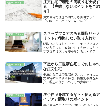
注文住宅で理想の間取りを実現す
間取り・デザイン
る！【失敗しないポイントをご紹
介】
注文住宅で理想の間取りを実現する！
【失敗しないポイントをご紹介】
スキップフロアのある間取り～メ
間取り・デザイン
リットと後悔しない取り入れ方
間取りの作り方の中で、スキップフロア
という手法をご存知でしょうか？スキッ
プフロアは床に段差を設けることで空間
を緩やかに仕切り、空間に連続性を持た
せつつ変化に富んだ間取りを作ることが
できます。こちらの記事では、スキップ
平屋から二世帯住宅までおしゃれ
間取り・デザイン
フロアのメリット・デメリットや実例を
な注文住宅
ご紹介します。これから注文住宅を建て
る予定のある方は、ぜひ参考にしてくだ
平屋から二世帯住宅まで、おしゃれな注
さい。
文住宅の坪単価や特徴、価格別事例を紹
介。理想の住まいづくりの参考に！
狭小住宅を建てるなら～使えるア
間取り・デザイン
イデアと間取りのポイント
狭小住宅のアイデアと間取りのポイント