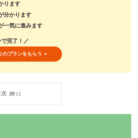
かります
が分かります
が一気に進みます
分で完了！／
りのプランをもらう ＞
目次