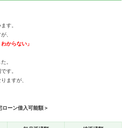
います。
すが、
くわからない」
した。
例です。
なりますが、
宅ローン借入可能額＞