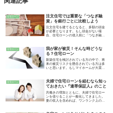
関連記事
注文住宅では重要な「つなぎ融
住宅ローン
資」を銀行ごとに比較しよう
注文住宅を建てるとなると、多額の頭金
が必要となります。もし頭金がない場
合、住宅ローンの借入前に「つなぎ融
資」というローンを利用することができ
ます。つなぎ融資は無担保ローンである
ため、取り扱い銀行も少ないです。各行
我が家が被災！そんな時どうな
住宅ローン
の特徴を比較してみましょう！
る？住宅ローン
新築住宅を検討されている方の中で、将
来の被災リスクを懸念されている方は多
いと思います。もしマイホームが大震災
や巨大台風などの災害に見舞われた場
合、どのくらいの金額の支援がもらえる
のか？住宅ローンはどうなってしまうの
夫婦で住宅ローンを組むなら知っ
住宅ローン
か？解説いたします。
ておきたい『連帯保証人』のこと
共働きの増加とともに、夫婦で住宅ロー
ンを借りることが一般化してきました。
妻の収入を含めれば、ワンランク上の家
を建てることも可能になります。どちら
かが連帯保証人になる以上、将来のライ
フスタイルや夫婦関係のトラブル、離婚