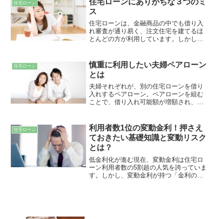
住宅ローンにありがちな３つのミ
住宅ローン
時のことも考慮しておかなければりませ
ス
ん。住宅ローンの連帯保証人についてご
紹介します。
住宅ローンは、金融商品の中でも借り入
れ審査が通り易く、注文住宅を建てるほ
とんどの方が利用しています。しかし、
身近に感じる住宅ローンでも、しっかり
とリスク管理をしておかないと、返済に
追われてしまうことも。住宅ローンにあ
慎重に利用したい夫婦ペアローン
住宅ローン
りがちな３つの事例をご紹介します。
とは
夫婦それぞれが、別の住宅ローンを借り
入れするペアローン。ペアローンを組む
ことで、借り入れ可能額が増額され、よ
り多くの費用を家を建てるお金にかける
ことができます。その一方で、諸経費が
倍増したり、将来のライフスタイルによ
利用者数1位の変動金利！押さえ
住宅ローン
っては負担が増えたりとデメリットも存
ておきたい基礎知識と変動リスク
在します。借入前に知っておきたいペア
とは？
ローンについてご紹介します。
低金利化が進む現在、変動金利は住宅ロ
ーン利用者数の5割超の人気を誇っていま
す。しかし、変動金利が持つ「金利の変
動リスクを借入側が負う」というリスク
も忘れてはいけません。シェア数No1だ
からと言って無条件の安心は禁物です。
変動金利の抑えておきたい基礎知識から
将来のリスクについて解説いたします。