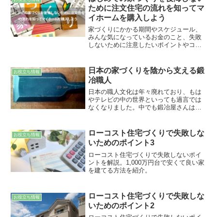
ために注文住宅の流れを知ってマ
イホームを購入しよう
家づくりにかかる期間やスケジュール、
みんな気になっているお金のこと、失敗
しないために注意したいポイントやコツ
など、よくある疑問も含めて紹介してい
きます。
日本の家づくりを陰から支える鍛
お役立ち情報
冶職人
日本の職人文化は年々廃れており、もは
やテレビの中の世界といっても過言では
なくなりました。中でも鍛冶屋さんは特
に厳しい状況にありましたが、精力的な
活動により息を吹き返しつつあります。
日本の職人文化が甦るよう、世界各地で
ローコスト住宅づくりで失敗しな
お役立ち情報
様々な取り組みがなされているのです。
いためのポイント3
ローコスト住宅づくりで失敗しないポイ
ントを解説。1,000万円台で安くて良い家
を建てる方法を紹介。
ローコスト住宅づくりで失敗しな
お役立ち情報
いためのポイント2