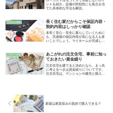
ローコスト住宅づくりで失敗しないポイ
ントを紹介。設備や防犯性にも焦点を当
てた具体的な手法を解説。
長く住む家だからこそ保証内容・
お役立ち情報
契約内容はしっかり確認
末長く安心・安全に暮らしていくために
も、完成後の保証内容が気になる人も多
いことでしょう。マイホームが完成して
10年間瑕疵担保責任があるため、万が
一、瑕疵が見つかった場合は保障を受け
ることができます。
あこがれの注文住宅、事前に知っ
お役立ち情報
ておきたい資金繰り
注文住宅を建てると決めたなら、まっ先
に考えるべきは資金繰りについてです。
注文住宅は、マンションや建売と購入の
手順が異なります。土地の売買契約や着
工金、つなぎ融資など注意をすべき点が
いくつかあります。お金の流れを理解
し、家づくりに集中できるよう注文住宅
の資金繰りについて学んでいきましょ
う。
新築は家賃並みの負担で購入できる？