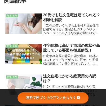
関連記事
20代でも注文住宅は建てられる？
費用・相場
相場を解説
「20代の若いうちでも土地付き注文住宅
は建てられる」住宅会社のチラシやホー
ムページにこのような文言が謳われてい
ることがあります。「そんなわけがな
い」とあきれる方もいるかもしれません
が、実は十分実現可能な内容です。
住宅価格は高い？市場の現状や高
費用・相場
騰している要因を徹底解説！
住宅価格高騰の背景に需要増加、建材の
コストアップなどがある。近年、住宅価
格が高騰していると言われており、これ
から家を建てる方や家を購入する方の中
で、悩まれている方もいるでしょう。と
はいえ住宅市場の具体的な現状や価格が
注文住宅にかかる総費用の内訳
費用・相場
高騰している理由がわからない方も多い
は？
のではないでしょうか。
注文住宅にかかる費用は建材や人件費、
税金などさまざまなものに使われます。
自分のお金が何に使われ、家を建てるた
無料で家づくりのプランをもらう
めに役立つのか？内訳をしっかりと理解
しておくことが大切です。注文住宅にか
かる費用は大きく３種類に分けられま