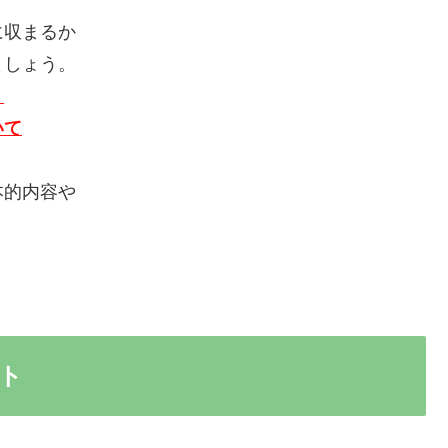
に収まるか
ましょう。
、
いて
本的内容や
、
ト