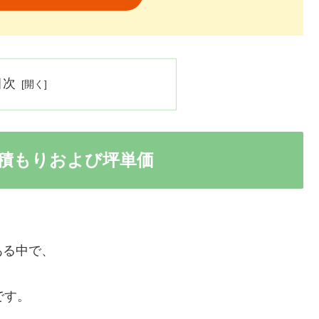
目次
積もりおよび坪単価
ある中で、
です。