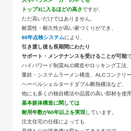
トップ3に入るほどの高さ
ですが、
ただ高いだけではありません。
耐震性・耐久性が高い家づくりができ、
60年点検システム
により、
引き渡し後も長期間にわたり
サポート・メンテナンスを受けることが可能
ハイパワード制震ALC構造やロッキング工法
重鉄・システムラーメン構造、ALCコンクリ
ヘーベルシェルタードダブル断熱構法など、
他にも多くの独自構法や品質の高い部材を使
基本躯体構造に関しては
耐用年数が60年以上を実現
しています。
注文住宅の仕様によっても
見積もりや坪単価は変わってきますので、