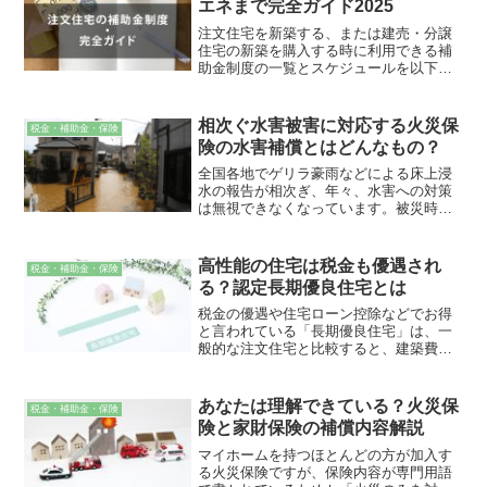
エネまで完全ガイド2025
注文住宅を新築する、または建売・分譲
住宅の新築を購入する時に利用できる補
助金制度の一覧とスケジュールを以下に
ご紹介します。
相次ぐ水害被害に対応する火災保
税金・補助金・保険
険の水害補償とはどんなもの？
全国各地でゲリラ豪雨などによる床上浸
水の報告が相次ぎ、年々、水害への対策
は無視できなくなっています。被災時に
は公的支援も適応されますが、その要件
は極めて厳しいです。水害への対策は、
火災保険の水害補償を検討しましょう。
高性能の住宅は税金も優遇され
税金・補助金・保険
る？認定長期優良住宅とは
税金の優遇や住宅ローン控除などでお得
と言われている「長期優良住宅」は、一
般的な注文住宅と比較すると、建築費用
の相場は高くなっています。果たして長
期優良住宅の優遇措置は、購入価格に見
合うだけの恩恵を受けられるのでしょう
あなたは理解できている？火災保
税金・補助金・保険
か？家を建てよう、買おうとご検討中の
険と家財保険の補償内容解説
方はご参考ください。
マイホームを持つほとんどの方が加入す
る火災保険ですが、保険内容が専門用語