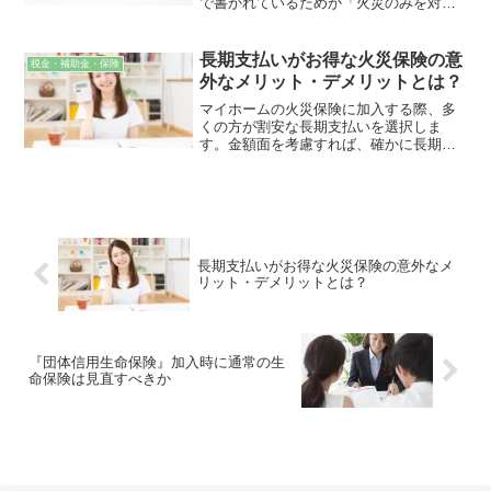
で書かれているためか「火災のみを対象
とした保険」と勘違いをしている方も多
いです。ですが、しっかりと理解してい
れば火災保険や家財保険の役割は幅広
長期支払いがお得な火災保険の意
税金・補助金・保険
く、受け取れる恩恵はたくさんありま
外なメリット・デメリットとは？
す。火災保険と家財保険についてわかり
やすく解説します。
マイホームの火災保険に加入する際、多
くの方が割安な長期支払いを選択しま
す。金額面を考慮すれば、確かに長期支
払いはお得ですが、一方で見直しがし辛
いというデメリットも発生してしまうの
です。火災保険は家の火災だけでなく、
頻発傾向にある自然災害への大切な補償
ですので、見直しのしやすさも重視され
てみてはいかがでしょうか？
長期支払いがお得な火災保険の意外なメ
リット・デメリットとは？
『団体信用生命保険』加入時に通常の生
命保険は見直すべきか