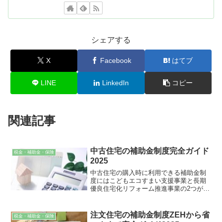
シェアする
X
Facebook
はてブ
LINE
LinkedIn
コピー
関連記事
中古住宅の補助金制度完全ガイド
税金・補助金・保険
2025
中古住宅の購入時に利用できる補助金制
度にはこどもエコすまい支援事業と長期
優良住宅化リフォーム推進事業の2つがあ
ります。これらの補助金制度はリフォー
ムの章でもご紹介しましたが、中古住宅
購入後にリフォームをすることで補助金
注文住宅の補助金制度ZEHから省
税金・補助金・保険
が増額されることがあります。