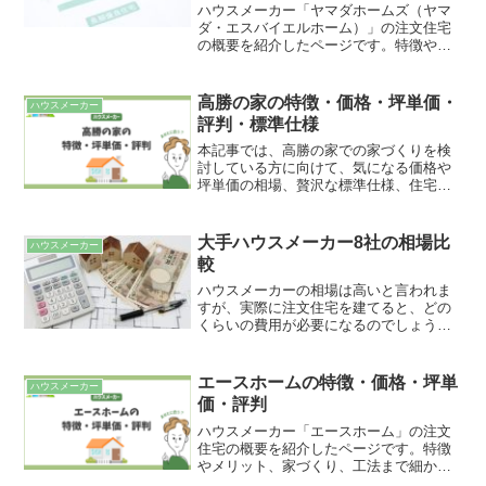
ハウスメーカー「ヤマダホームズ（ヤマ
ダ・エスバイエルホーム）」の注文住宅
の概要を紹介したページです。特徴やメ
リット、家づくり、工法まで細かく解説
しています。また、費用面が気になる方
は、見積もり及び坪単価の解説もしてい
高勝の家の特徴・価格・坪単価・
ハウスメーカー
ますので参考にしてみて下さい。
評判・標準仕様
本記事では、高勝の家での家づくりを検
討している方に向けて、気になる価格や
坪単価の相場、贅沢な標準仕様、住宅性
能・構造工法の強み、そして実際に建て
た施主からのリアルな評判・口コミまで
を徹底的に解説します。
大手ハウスメーカー8社の相場比
ハウスメーカー
較
ハウスメーカーの相場は高いと言われま
すが、実際に注文住宅を建てると、どの
くらいの費用が必要になるのでしょう
か？大手ハウスメーカー８社の価格相
場、および費用の内訳をご紹介いたしま
す。
エースホームの特徴・価格・坪単
ハウスメーカー
価・評判
ハウスメーカー「エースホーム」の注文
住宅の概要を紹介したページです。特徴
やメリット、家づくり、工法まで細かく
解説しています。また、費用面が気にな