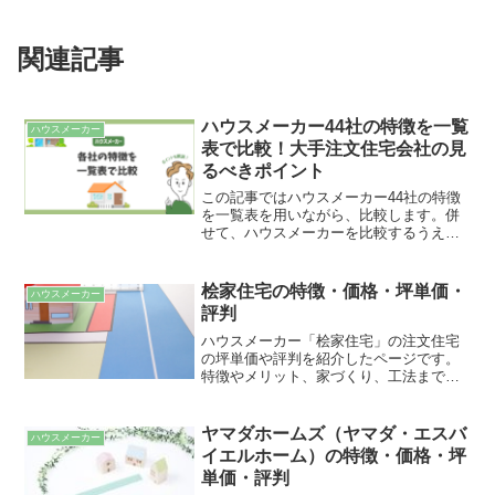
関連記事
ハウスメーカー44社の特徴を一覧
ハウスメーカー
表で比較！大手注文住宅会社の見
るべきポイント
この記事ではハウスメーカー44社の特徴
を一覧表を用いながら、比較します。併
せて、ハウスメーカーを比較するうえで
見るべき7つのポイントも解説します。大
手のハウスメーカーをはじめ、様々な住
宅メーカーを比較しているので、注文住
桧家住宅の特徴・価格・坪単価・
ハウスメーカー
宅を検討している方はぜひ参考にしてく
評判
ださい。
ハウスメーカー「桧家住宅」の注文住宅
の坪単価や評判を紹介したページです。
特徴やメリット、家づくり、工法まで細
かく解説しています。また、費用面が気
になる方は、見積もり及び坪単価の解説
もしていますので参考にしてみて下さ
ヤマダホームズ（ヤマダ・エスバ
ハウスメーカー
い。
イエルホーム）の特徴・価格・坪
単価・評判