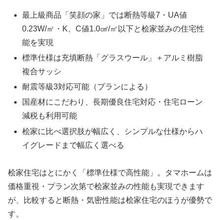
最上級商品「笑顔の家」では断熱等級7・UA値
0.23W/㎡・K、C値1.0㎠/㎡以下と桧家並みの住宅性
能を実現
標準仕様は充填断熱「グラスウール」＋アルミ樹脂
複合サッシ
耐震等級3対応可能（プランによる）
国産材にこだわり、長期優良住宅対応・住宅ローン
減税も利用可能
桧家に比べ選択肢が幅広く、シンプルな仕様からハ
イグレードまで幅広く選べる
桧家住宅はとにかく「標準仕様で高性能」。タマホームは
価格重視・プラン次第で桧家並みの性能も実現できます
が、比較すると断熱・気密性能は桧家住宅のほうが優勢で
す。