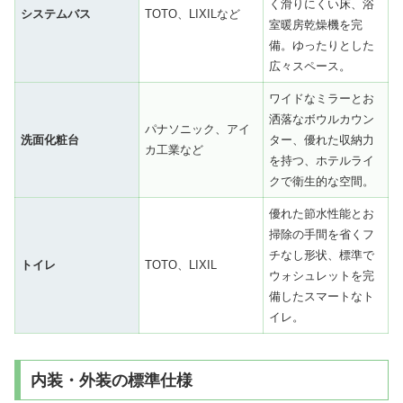
く滑りにくい床、浴
システムバス
TOTO、LIXILなど
室暖房乾燥機を完
備。ゆったりとした
広々スペース。
ワイドなミラーとお
洒落なボウルカウン
パナソニック、アイ
洗面化粧台
ター、優れた収納力
カ工業など
を持つ、ホテルライ
クで衛生的な空間。
優れた節水性能とお
掃除の手間を省くフ
チなし形状、標準で
トイレ
TOTO、LIXIL
ウォシュレットを完
備したスマートなト
イレ。
内装・外装の標準仕様