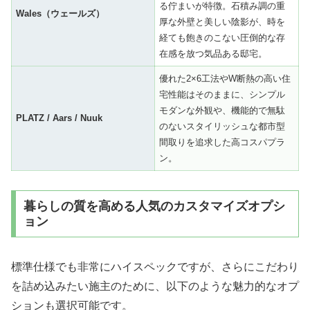
る佇まいが特徴。石積み調の重
Wales（ウェールズ）
厚な外壁と美しい陰影が、時を
経ても飽きのこない圧倒的な存
在感を放つ気品ある邸宅。
優れた2×6工法やW断熱の高い住
宅性能はそのままに、シンプル
モダンな外観や、機能的で無駄
PLATZ / Aars / Nuuk
のないスタイリッシュな都市型
間取りを追求した高コスパプラ
ン。
暮らしの質を高める人気のカスタマイズオプシ
ョン
標準仕様でも非常にハイスペックですが、さらにこだわり
を詰め込みたい施主のために、以下のような魅力的なオプ
ションも選択可能です。