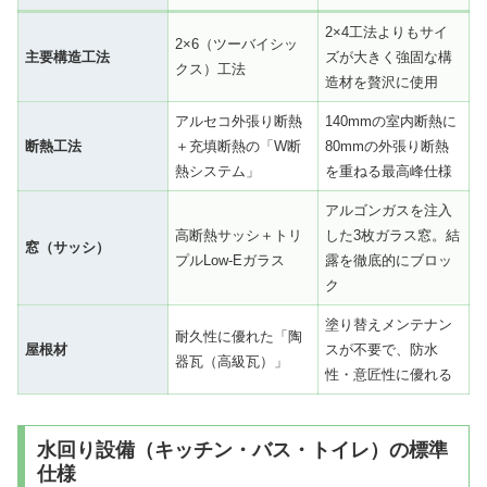
2×4工法よりもサイ
2×6（ツーバイシッ
主要構造工法
ズが大きく強固な構
クス）工法
造材を贅沢に使用
アルセコ外張り断熱
140mmの室内断熱に
断熱工法
＋充填断熱の「W断
80mmの外張り断熱
熱システム」
を重ねる最高峰仕様
アルゴンガスを注入
高断熱サッシ＋トリ
した3枚ガラス窓。結
窓（サッシ）
プルLow-Eガラス
露を徹底的にブロッ
ク
塗り替えメンテナン
耐久性に優れた「陶
屋根材
スが不要で、防水
器瓦（高級瓦）」
性・意匠性に優れる
水回り設備（キッチン・バス・トイレ）の標準
仕様