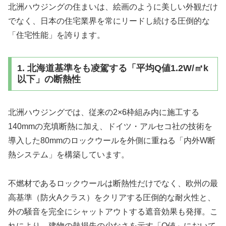
北洲ハウジングの住まいは、絵画のように美しい外観だけ
でなく、日本の住宅業界を常にリードし続ける圧倒的な
「住宅性能」を誇ります。
1. 北海道基準をも凌駕する「平均Q値1.2W/㎡k
以下」の断熱性
北洲ハウジングでは、従来の2×6枠組み内に施工する
140mmの充填断熱に加え、ドイツ・アルセコ社の技術を
導入した80mmのロックウールを外側に重ねる「内外W断
熱システム」を構築しています。
不燃材であるロックウールは断熱性だけでなく、欧州の最
高基準（防火Aクラス）をクリアする圧倒的な耐火性と、
外の騒音を完全にシャットアウトする遮音効果も発揮。こ
れにより、建物の熱損失の少なさを示す「Q値」において