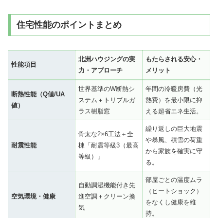
住宅性能のポイントまとめ
北洲ハウジングの実
もたらされる安心・
性能項目
力・アプローチ
メリット
世界基準のW断熱シ
年間の冷暖房費（光
断熱性能（Q値/UA
ステム＋トリプルガ
熱費）を最小限に抑
値）
ラス樹脂窓
える超省エネ生活。
繰り返しの巨大地震
骨太な2×6工法＋全
や暴風、積雪の荷重
耐震性能
棟「耐震等級3（最高
から家族を確実に守
等級）」
る。
部屋ごとの温度ムラ
自動調湿機能付き先
（ヒートショック）
空気環境・健康
進空調＋クリーン換
をなくし健康を維
気
持。