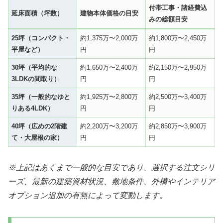
付帯工事・諸経費込
延床面積（坪数）
建物本体価格の目安
みの総額目安
25坪（コンパクト・
約1,375万〜2,000万
約1,800万〜2,450万
平屋など）
円
円
30坪（平均的な
約1,650万〜2,400万
約2,150万〜2,950万
3LDKの間取り）
円
円
35坪（一般的なゆと
約1,925万〜2,800万
約2,500万〜3,400万
りある4LDK）
円
円
40坪（広めの2階建
約2,200万〜3,200万
約2,850万〜3,900万
て・大屋根の家）
円
円
※上記はあくまで一般的な目安であり、選択する注文シリ
ーズ、最新の建築資材状況、敷地条件、外構やインテリア
オプション追加の有無によって変動します。