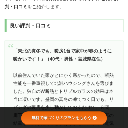
判・口コミ
をご紹介します。
良い評判・口コミ
「東北の真冬でも、暖房1台で家中が春のように
暖かいです！」（40代・男性・宮城県在住）
以前住んでいた家がとにかく寒かったので、断熱
性能を一番重視して北洲ハウジングさんを選びま
した。独自のW断熱とトリプルガラスの効果は本
当に凄いです。盛岡の真冬の凍てつく日でも、リ
ビングの暖房を少し動かしておくだけで、玄関、
廊下、洗面所、トイレまで家中がポカポカ。窓の
無料で家づくりのプランをもらう
結露も一度も見たことがありません。毎月の電気