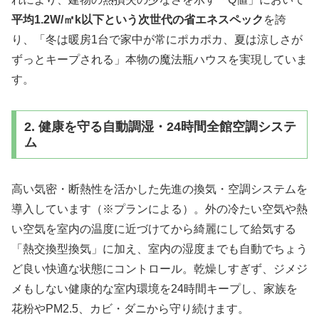
平均1.2W/㎡k以下という次世代の省エネスペック
を誇
り、「冬は暖房1台で家中が常にポカポカ、夏は涼しさが
ずっとキープされる」本物の魔法瓶ハウスを実現していま
す。
2. 健康を守る自動調湿・24時間全館空調システ
ム
高い気密・断熱性を活かした先進の換気・空調システムを
導入しています（※プランによる）。外の冷たい空気や熱
い空気を室内の温度に近づけてから綺麗にして給気する
「熱交換型換気」に加え、室内の湿度までも自動でちょう
ど良い快適な状態にコントロール。乾燥しすぎず、ジメジ
メもしない健康的な室内環境を24時間キープし、家族を
花粉やPM2.5、カビ・ダニから守り続けます。