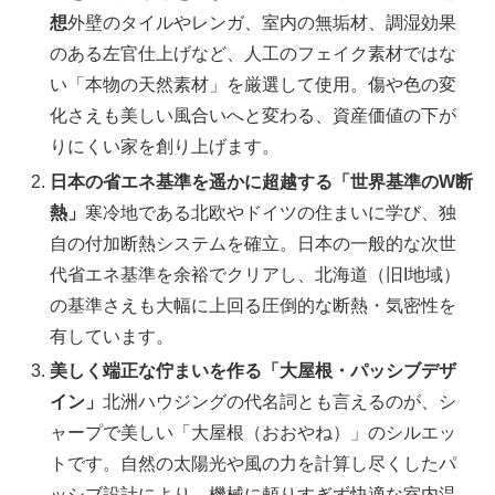
想
外壁のタイルやレンガ、室内の無垢材、調湿効果
のある左官仕上げなど、人工のフェイク素材ではな
い「本物の天然素材」を厳選して使用。傷や色の変
化さえも美しい風合いへと変わる、資産価値の下が
りにくい家を創り上げます。
日本の省エネ基準を遥かに超越する「世界基準のW断
熱」
寒冷地である北欧やドイツの住まいに学び、独
自の付加断熱システムを確立。日本の一般的な次世
代省エネ基準を余裕でクリアし、北海道（旧I地域）
の基準さえも大幅に上回る圧倒的な断熱・気密性を
有しています。
美しく端正な佇まいを作る「大屋根・パッシブデザ
イン」
北洲ハウジングの代名詞とも言えるのが、シ
ャープで美しい「大屋根（おおやね）」のシルエッ
トです。自然の太陽光や風の力を計算し尽くしたパ
ッシブ設計により、機械に頼りすぎず快適な室内温