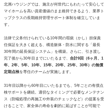
北洲ハウジングでは、施主が何世代にもわたって安心して
マイホームを高い資産価値のまま維持できるよう、業界ト
ップクラスの長期維持管理サポート体制を確立していま
す。
法律で义务付けられている10年間の瑕疵（かし）担保責
任保証を大きく超える、構造躯体・防水に関する「最長
30年間の延長保証システム」を構築。さらに、引き渡し
完了後から30年目までにいたるまで、
合計9回（6ヶ月、1
年、2年、5年、10年、15年、20年、25年、30年）の無償
定期点検
を専任のチームが実施します。
31年目以降から60年目にいたるまでも、5年ごとの有償点
検サポートを継続。適切なタイミングで必要なメンテナン
ス（防蟻処理の再施工や外装のチェックなど）の提案を受
けることで、家全体の寿命を劇的に延ばすことが可能で