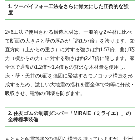
1. ツーバイフォー工法をさらに骨太にした圧倒的な強
度
2×6工法で使用される構造木材は、一般的な2×4材に比べ
て断面の大きさと壁の厚みが「約1.57倍」を誇ります。鉛
直方向（上からの重さ）に対する強さは約1.57倍、曲げ応
力（横からの力）に対する強さは約2.47倍に達します。家
全体で通常の1.2倍〜1.4倍もの贅沢な木材量を使用し、
床・壁・天井の6面を強固に緊結するモノコック構造を形
成するため、激しい大地震の揺れを面全体で均等に分散・
吸収させ、建物の倒壊を防ぎます。
2. 住友ゴムの制震ダンパー「MIRAIE（ミライエ）」の
全棟標準装備
もともと耐震等級3の強固な構造を持っていますが、北洲