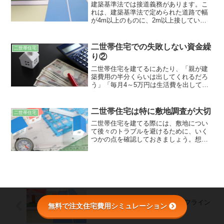
をきちんと話しておく必要があります。
建築基準法では接道義務があります。こ
お金の話については、工務店や大工など
れは、建築基準法で定められた道路で幅
だけではなく、専門家であるファイナン
が4m以上のものに、2m以上接していな
シャルプランナーに一度相談してみるの
ければならないというものです。この条
が良いでしょう。
件を満たしていない場合は、基本的に建
物を建てることはできません。ただし、
二世帯住宅での失敗しない資金繰
二世帯住宅
敷地に面している道路幅が4m未満であっ
り②
ても、敷地を道路として扱うセットバッ
クをすれば建物を建てることはできま
二世帯住宅を建てるにあたり、「親が建
す。
築費用の半分くらいは出してくれるだろ
う」「毎月4～5万円は生活費を出しても
らう」など、親からの出資を当てにして
資金計画を立てる人も少なくないでしょ
う。しかし、親も年金だけでは生活がで
二世帯住宅は特に敷地調査が大切
二世帯住宅
きない可能性があるため、今はお金を出
二世帯住宅を建てる際には、敷地につい
す考えがあっても、先々状況が変わる可
て後々のトラブルを避けるために、いく
能性があります。
つかの点を確認しておきましょう。想定
する規模の住宅を建てられないこともあ
ります。
2世帯住宅ならではの道路とライフライン
無料で注文住宅費用シミュレーション
の関係