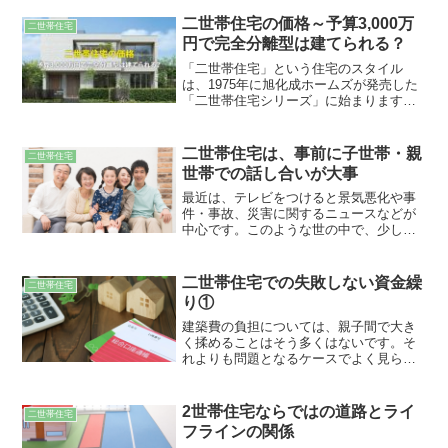
二世帯住宅の価格～予算3,000万
二世帯住宅
円で完全分離型は建てられる？
「二世帯住宅」という住宅のスタイル
は、1975年に旭化成ホームズが発売した
「二世帯住宅シリーズ」に始まります。
最近では二世帯の生活空間を切り離した
「完全分離型」というタイプもあり、関
心を集めているのをご存知でしょうか？
二世帯住宅は、事前に子世帯・親
二世帯住宅
こちらの記事では二世帯住宅の完全分離
世帯での話し合いが大事
型や、その費用とメリット・デメリット
について解説します。二世帯住宅を検討
最近は、テレビをつけると景気悪化や事
している方は、ぜひ参考にしてみてくだ
件・事故、災害に関するニュースなどが
さい。
中心です。このような世の中で、少しで
も安心・安全に生活できる基盤を持ちた
いと考える人も多いことでしょう。家族
がいつでも近くにいて、子育てや将来の
二世帯住宅での失敗しない資金繰
二世帯住宅
介護もしやすいことから最近注目を集め
り①
ているのが二世帯住宅です。
建築費の負担については、親子間で大き
く揉めることはそう多くはないです。そ
れよりも問題となるケースでよく見られ
るのは、予算不足に陥ったケースです。
まず建築費の負担を双方どの程度にする
かをきちんと話し合い、資金もそれぞれ
2世帯住宅ならではの道路とライ
二世帯住宅
がローンを借りるのか、それとも親子リ
フラインの関係
レーのローンにするのかなど、資金計画