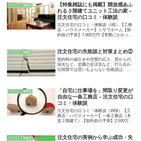
【特集雑誌にも掲載】開放感あふ
クチコミ・体験談
れる３階建てユニット工法の家 –
注文住宅の口コミ・体験談
注文住宅の口コミ・体験談（I様）【工務
店・ハウスメーカー】ミサワホーム【契
約前の予算】7.000万円【実際にかかった
費用】約9.000万円【年齢・家族構成】夫
68歳・私64歳・長男42歳・長女41歳・次
女39歳【建坪】約35坪 総３階建ては...
注文住宅の失敗談と対策まとめ②
クチコミ・体験談
契約時の値引きや空間の広さ、窓からの
採光など、近隣の生活音など、打ち合わ
せ段階では思いもよらない失敗談は、注
文住宅では非常に多く見られます。良い
家を建てるには、過去の失敗例から学
び、多くの可能性を把握した上で、不安
要素をひとつひとつ除いていくことが大
「自宅に仕事場を」間取り変更が
クチコミ・体験談
切です。
自由な一条工務店 – 注文住宅の口
コミ・体験談
注文住宅の口コミ・体験談（W様）【工
務店・ハウスメーカー】一条工務店（木
造２階建て）【契約前の予算】2,500万円
【実際にかかった費用】3,000万円（頭
金 600万円）【年齢・家族構成】30代大
人2人 子供2人【建坪】延床42坪一条工
注文住宅の実例から学ぶ成功・失
クチコミ・体験談
務店...