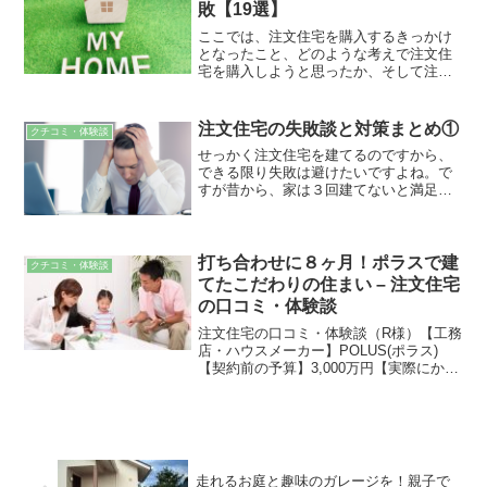
敗【19選】
ここでは、注文住宅を購入するきっかけ
となったこと、どのような考えで注文住
宅を購入しようと思ったか、そして注文
住宅を購入して良かったことなどについ
て見ていきましょう。
注文住宅の失敗談と対策まとめ①
クチコミ・体験談
せっかく注文住宅を建てるのですから、
できる限り失敗は避けたいですよね。で
すが昔から、家は３回建てないと満足で
きる家は建たない言われるほど、後悔し
ている人が多いのもまた事実。注文住宅
で失敗を避けるためには、過去の失敗談
から学び、ご自身の家づくりに反映させ
打ち合わせに８ヶ月！ポラスで建
クチコミ・体験談
ることが大切です。
てたこだわりの住まい – 注文住宅
の口コミ・体験談
注文住宅の口コミ・体験談（R様）【工務
店・ハウスメーカー】POLUS(ポラス)
【契約前の予算】3,000万円【実際にかか
った費用】3,500万円（土地：1,300万
円、建物＆外構：2,200万円）【坪単価】
51.5万円【年齢・家族構成】＜契...
走れるお庭と趣味のガレージを！親子で