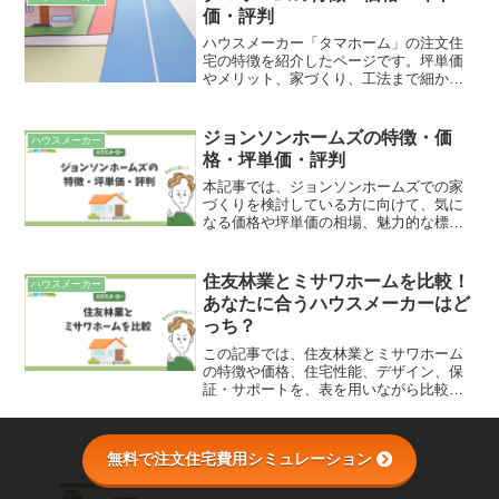
場でユニット（部材の集合体）まで生産
価・評判
し、現場ではユニットを組み立てるだけ
のユニット工法を採用していることが特
ハウスメーカー「タマホーム」の注文住
徴です。
宅の特徴を紹介したページです。坪単価
やメリット、家づくり、工法まで細かく
解説しています。また、費用面が気にな
る方は、見積もり及び坪単価の解説もし
ていますので参考にしてみて下さい。
ジョンソンホームズの特徴・価
ハウスメーカー
格・坪単価・評判
本記事では、ジョンソンホームズでの家
づくりを検討している方に向けて、気に
なる価格や坪単価の相場、魅力的な標準
仕様、優れた住宅性能・工法、そして実
際に建てた施主からのリアルな評判まで
を詳しく解説します。
住友林業とミサワホームを比較！
ハウスメーカー
あなたに合うハウスメーカーはど
っち？
この記事では、住友林業とミサワホーム
の特徴や価格、住宅性能、デザイン、保
証・サポートを、表を用いながら比較し
ます。住友林業とミサワホーム、どちら
に家づくりを依頼するか迷っている方
は、ぜひ参考にしてください。
無料で注文住宅費用シミュレーション