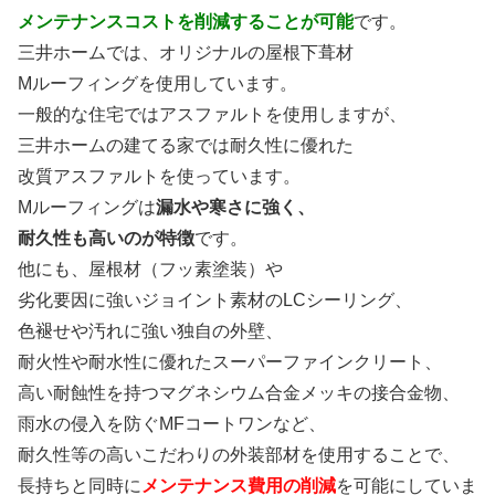
メンテナンスコストを削減することが可能
です。
三井ホームでは、オリジナルの屋根下葺材
Mルーフィングを使用しています。
一般的な住宅ではアスファルトを使用しますが、
三井ホームの建てる家では耐久性に優れた
改質アスファルトを使っています。
Mルーフィングは
漏水や寒さに強く、
耐久性も高いのが特徴
です。
他にも、屋根材（フッ素塗装）や
劣化要因に強いジョイント素材のLCシーリング、
色褪せや汚れに強い独自の外壁、
耐火性や耐水性に優れたスーパーファインクリート、
高い耐蝕性を持つマグネシウム合金メッキの接合金物、
雨水の侵入を防ぐMFコートワンなど、
耐久性等の高いこだわりの外装部材を使用することで、
長持ちと同時に
メンテナンス費用の削減
を可能にしていま