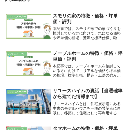
スモリの家の特徴・価格・坪単
ハウスメーカー
価・評判
本記事では、スモリの家での家づくりを
検討している方に向けて、気になる価格
や坪単価の相場、贅沢な標準仕様、独自
の住宅性能・構造工法、そして実際に建
てた施主からのリアルな評判までを徹底
的に解説します。
ノーブルホームの特徴・価格・坪
ハウスメーカー
単価・評判
本記事では、ノーブルホームを検討して
いる方に向けて、リアルな価格や坪単価
の相場、標準仕様、構造・工法の強み、
そして実際に家を建てた人の評判を徹底
的に解説します。
リユースハイムの裏話【当選確率
ハウスメーカー
から建てた情報まで】
リユースハイムとは、住宅展示場にある
中古のモデルハウスを一般の希望者に再
販し、移築して住宅として再利用するセ
キスイハイムの取り組みです。セキスイ
ハイムの商品には軽量鉄骨造と木造があ
りますが、どちらの構造体においても工
タマホームの特徴・価格・坪単
ハウスメーカー