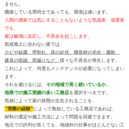
ません。
隣接している県同士であっても、環境は違います。
人間の感覚では気にすることもないような気温差、湿度差
でも、
家は敏感に反応し、不具合を起こします。
気候風土に合わない家では、
カビや結露、壁割れ、床の起伏、構造材の劣化・腐敗、
建具の収縮、雨漏りなど、
様々な不具合が発生します。
これによって、何度もメンテナンスが必要になってしまい
ます。
それを避けるには、
その地域で長く続いているか、
他県での施工実績の多い工務店
を選択すべきです。
気候によって家の状態が左右されることを、
“実際の経験”
によって熟知している工務店であれば、
材料の選定や施工方法によって問題を回避できます。
地元での評判が良くても、地域外の仕事がほとんどない工