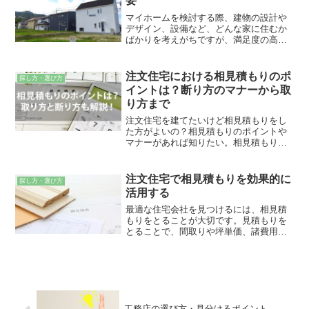
要
マイホームを検討する際、建物の設計や
デザイン、設備など、どんな家に住むか
ばかりを考えがちですが、満足度の高い
マイホームにするためには最初の土地探
しが非常に重要です。
注文住宅における相見積もりのポ
探し方・選び方
イントは？断り方のマナーから取
り方まで
注文住宅を建てたいけど相見積もりをし
た方がよいの？相見積もりのポイントや
マナーがあれば知りたい。相見積もりで
値引き交渉したいけど、効果的な方法が
分からない人向けの記事
注文住宅で相見積もりを効果的に
探し方・選び方
活用する
最適な住宅会社を見つけるには、相見積
もりをとることが大切です。見積もりを
とることで、間取りや坪単価、諸費用な
どの不明確だった要素が明確になり、よ
り深い情報を比較して住宅会社を選べる
ようになります。相見積もりを効果的に
活用するポイントをご紹介いたします。
工務店の選び方・見分けるポイント