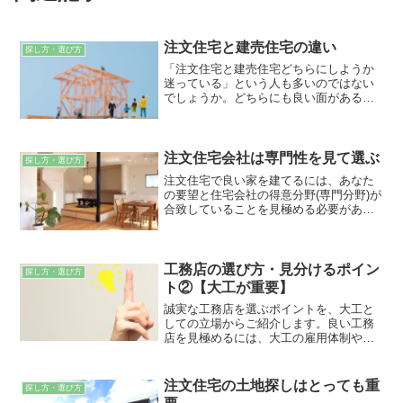
注文住宅と建売住宅の違い
探し方・選び方
「注文住宅と建売住宅どちらにしようか
迷っている」という人も多いのではない
でしょうか。どちらにも良い面があるた
め、一戸建てをマイホームにしたいと考
えている人にとって、悩ましい問題で
す。
注文住宅会社は専門性を見て選ぶ
探し方・選び方
注文住宅で良い家を建てるには、あなた
の要望と住宅会社の得意分野(専門分野)が
合致していることを見極める必要があり
ます。不要な費用がかかったうえに、最
悪の場合、欠陥住宅になる危険があるか
らです。希望通りの家を適正価格で建て
られる住宅会社を見つけましょう。
工務店の選び方・見分けるポイン
探し方・選び方
ト②【大工が重要】
誠実な工務店を選ぶポイントを、大工と
しての立場からご紹介します。良い工務
店を見極めるには、大工の雇用体制や定
着率、現場見学会などを参考にすること
ができます。また、建築構造に対する理
解度もチェックしておきましょう。
注文住宅の土地探しはとっても重
探し方・選び方